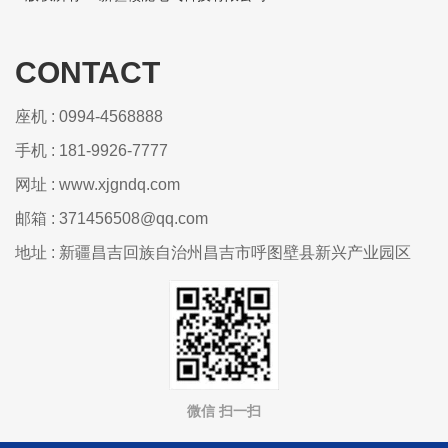
CONTACT
座机 : 0994-4568888
手机 : 181-9926-7777
网址 :
www.xjgndq.com
邮箱 : 371456508@qq.com
地址 : 新疆昌吉回族自治州昌吉市呼图壁县新兴产业园区
微信 扫一扫