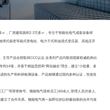
多㎡，厂房建筑面积2.3万多㎡，专注于智能化电气成套设备研
地埋式箱变
等
箱式变电站
、电力干式和
油浸式变压器
、
高低压开
厂认证。主导产品全部取得CCC认证,全系列产品均取得国家权威机构出
利14项，并基于精益思想和“两化融合”理念，建立“小批量、多
先进的生产和科研检测设备。产品相继通过国内多种认证，凭借良
厂”等荣誉称号。赣能电气现有员工160余人,管理人员20多人,
校建立了合作关系。赣能电气将一如即往的以积极创新的合作与发