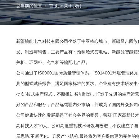
您当前的位置 ： 首 页
>
关于我们
新疆赣能电气科技有限公司坐落于中亚核心城市、新疆昌吉回族自
发、制造与销售，主要产品有：预制舱式变电站、
新能源智能箱
关柜
、
环网柜
、
充气柜
等输配电产品。
公司通过了IS09001国际质量管理体系、IS014001环境管
具的型式试验报告，满足国家标准的要求。企业建有技术研发中心
批次”拉式生产模式，不断推进智能制造，打造了先进的生产运
好的产品和服务，产品远销疆内外市场，并成为了国内外众多知
公司健康快速的发展赢得了社会各界的赞誉，荣获“国家高新技术企业
高科技人才10人。公司高度重视技术研发与改进，不仅建立了
展思路,不断优化、升级产业结构,最终将为客户提供更为完美的