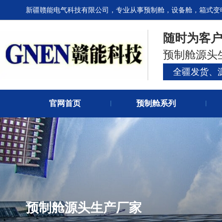
新疆赣能电气科技有限公司，专业从事预制舱，设备舱，箱式变
随时为客
预制舱源头
全疆发货、
官网首页
预制舱系列
丨
丨
预制舱源头生产厂家