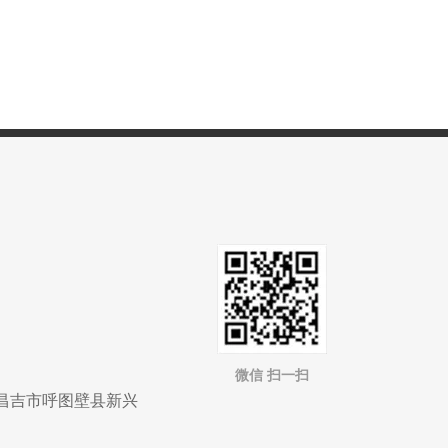
m
微信 扫一扫
州昌吉市呼图壁县新兴