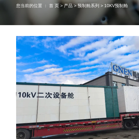
您当前的位置 ： 首 页
>
产品
>
预制舱系列
>
10KV预制舱