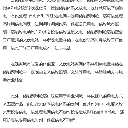
当储能预制舱与风、光电站高压侧并联时，储能单元将依据电网
指令和电站运转状况信号，操控储能体系充放电。这样就可以平稳输
电，有效处理“弃光弃风”问题;在电网中选用储能预制舱，还可以处理
高峰期供电问题，达到调峰调频效果，保证居民用电，供给城市照
明，还能给电动汽车和其它设备供给直流充电，储能预制舱还能配合
工厂屋顶的光伏电站，将所发电量存储，在电价较高时释放给工厂使
用，以此下降工厂用电成本，进步收益。
在远离城市喧嚣的休假区，光伏电站离网体系将剩余电量存储在
储能预制舱中，夜晚由它来供给照明、文娱等用电，将清洁动力与旅
游产业结合。
此外，储能预制舱还广泛应用于商业领域，将依据您的用电方式
来匹配产品，如进行大倍率放电体系的定制，使其作为UPS电源来给
大型设备供电，以处理电网供电不稳对设备造成影响;如常常停电，还
可扩容以备用供电时刻，保证供电不间断。