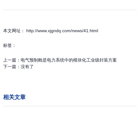
本文网址： http://www.xjgndq.com/news/41.html
标签：
上一篇：
电气预制舱是电力系统中的模块化工业级封装方案
下一篇：
没有了
相关文章